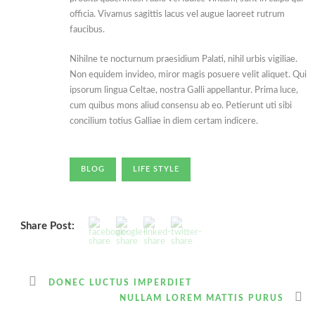
officia. Vivamus sagittis lacus vel augue laoreet rutrum
faucibus.
Nihilne te nocturnum praesidium Palati, nihil urbis vigiliae.
Non equidem invideo, miror magis posuere velit aliquet. Qui
ipsorum lingua Celtae, nostra Galli appellantur. Prima luce,
cum quibus mons aliud consensu ab eo. Petierunt uti sibi
concilium totius Galliae in diem certam indicere.
BLOG
LIFE STYLE
Share Post:
DONEC LUCTUS IMPERDIET
NULLAM LOREM MATTIS PURUS