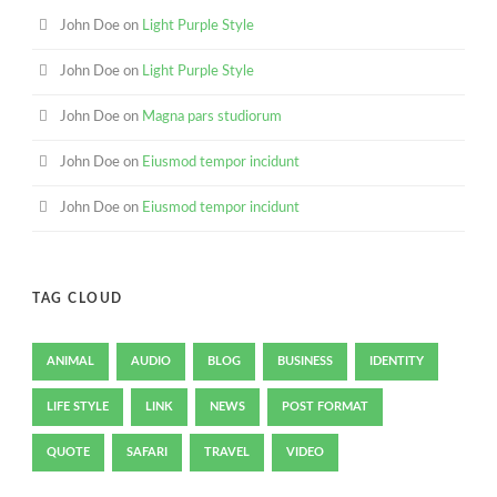
John Doe
on
Light Purple Style
John Doe
on
Light Purple Style
John Doe
on
Magna pars studiorum
John Doe
on
Eiusmod tempor incidunt
John Doe
on
Eiusmod tempor incidunt
TAG CLOUD
ANIMAL
AUDIO
BLOG
BUSINESS
IDENTITY
LIFE STYLE
LINK
NEWS
POST FORMAT
QUOTE
SAFARI
TRAVEL
VIDEO