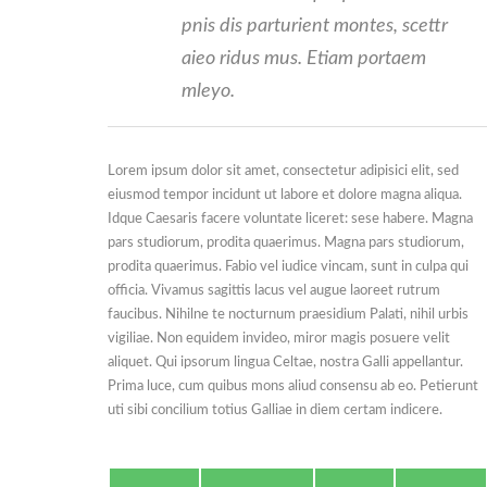
pnis dis parturient montes, scettr
aieo ridus mus. Etiam portaem
mleyo.
Lorem ipsum dolor sit amet, consectetur adipisici elit, sed
eiusmod tempor incidunt ut labore et dolore magna aliqua.
Idque Caesaris facere voluntate liceret: sese habere. Magna
pars studiorum, prodita quaerimus. Magna pars studiorum,
prodita quaerimus. Fabio vel iudice vincam, sunt in culpa qui
officia. Vivamus sagittis lacus vel augue laoreet rutrum
faucibus. Nihilne te nocturnum praesidium Palati, nihil urbis
vigiliae. Non equidem invideo, miror magis posuere velit
aliquet. Qui ipsorum lingua Celtae, nostra Galli appellantur.
Prima luce, cum quibus mons aliud consensu ab eo. Petierunt
uti sibi concilium totius Galliae in diem certam indicere.