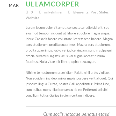
ULLAMCORPER
MAR
0
mikekilmer
Elements
,
Post Slider
,
Website
Lorem ipsum dolor sit amet, consectetur adipisici elit, sed
eiusmod tempor incidunt ut labore et dolore magna aliqua.
Idque Caesaris facere voluntate liceret: sese habere. Magna
pars studiorum, prodita quaerimus. Magna pars studiorum,
prodita quaerimus. Fabio vel iudice vincam, sunt in culpa qui
officia. Vivamus sagittis lacus vel augue laoreet rutrum
faucibus. Nulla vitae elit libero, a pharetra augue.
Nihilne te nocturnum praesidium Palati, nihil urbis vigiliae.
Non equidem invideo, miror magis posuere velit aliquet. Qui
ipsorum lingua Celtae, nostra Galli appellantur. Prima luce,
cum quibus mons aliud consensu ab eo. Petierunt uti sibi
concilium totius Galliae in diem certam indicere.
Cum sociis natoque penatus etaed