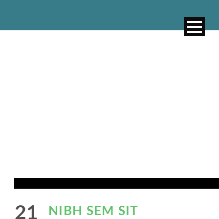
SINGLE BLOG
TITLE
This is a single blog caption
21
NIBH SEM SIT