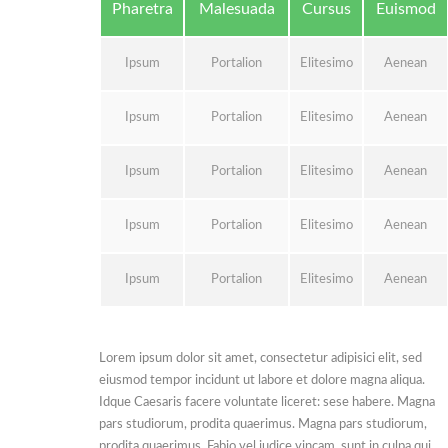
Pharetra
Malesuada
Cursus
Euismod
Ipsum
Portalion
Elitesimo
Aenean
Ipsum
Portalion
Elitesimo
Aenean
Ipsum
Portalion
Elitesimo
Aenean
Ipsum
Portalion
Elitesimo
Aenean
Ipsum
Portalion
Elitesimo
Aenean
Lorem ipsum dolor sit amet, consectetur adipisici elit, sed
eiusmod tempor incidunt ut labore et dolore magna aliqua.
Idque Caesaris facere voluntate liceret: sese habere. Magna
pars studiorum, prodita quaerimus. Magna pars studiorum,
prodita quaerimus. Fabio vel iudice vincam, sunt in culpa qui